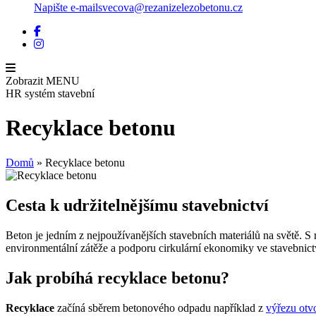
Napište e-mail
svecova@rezanizelezobetonu.cz
Zobrazit
MENU
HR systém stavební
Recyklace betonu
Domů
»
Recyklace betonu
Cesta k udržitelnějšímu stavebnictví
Beton je jedním z nejpoužívanějších stavebních materiálů na světě. S
environmentální zátěže a podporu cirkulární ekonomiky ve stavebnict
Jak probíhá recyklace betonu?
Recyklace
začíná sběrem betonového odpadu například z
výřezu otv