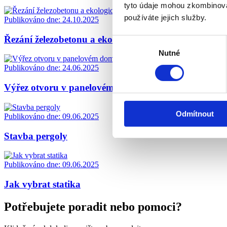
tyto údaje mohou zkombinovat
používáte jejich služby.
Publikováno dne:
24.10.2025
Řezání železobetonu a ekologická likvidace
Výběr
Nutné
souhlasu
Publikováno dne:
24.06.2025
Výřez otvoru v panelovém domě – krok za krokem
Odmítnout
Publikováno dne:
09.06.2025
Stavba pergoly
Publikováno dne:
09.06.2025
Jak vybrat statika
Potřebujete poradit nebo pomoci?