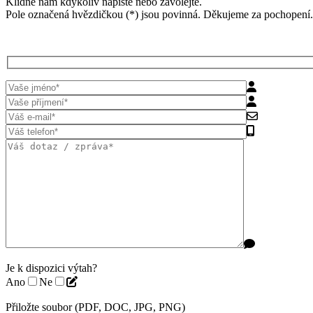
Klidně nám kdykoliv napište nebo zavolejte.
Pole označená hvězdičkou (*) jsou povinná. Děkujeme za pochopení.
Je k dispozici výtah?
Ano
Ne
Přiložte soubor (PDF, DOC, JPG, PNG)