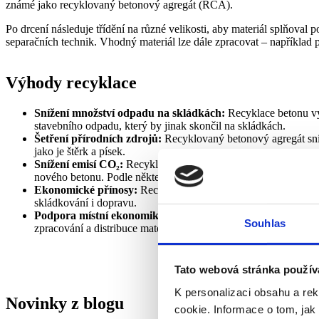
známé jako recyklovaný betonový agregát (RCA).
Po drcení následuje třídění na různé velikosti, aby materiál splňova
separačních technik. Vhodný materiál lze dále zpracovat – například 
Výhody recyklace
Snížení množství odpadu na skládkách:
Recyklace betonu v
stavebního odpadu, který by jinak skončil na skládkách.
Šetření přírodních zdrojů:
Recyklovaný betonový agregát sni
jako je štěrk a písek.
Snížení emisí CO₂:
Recyklace betonu vede k nižší produkci sk
nového betonu. Podle některých studií může recyklace jedné tu
Ekonomické přínosy:
Recyklovaný beton je často levnější než
skládkování i dopravu.
Podpora místní ekonomiky:
Recyklace betonu může vytvářet no
Souhlas
zpracování a distribuce materiálu.
Tato webová stránka použív
K personalizaci obsahu a re
Novinky z blogu
cookie. Informace o tom, jak