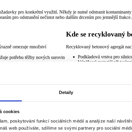
l požadavky pro konkrétní využití. Někdy je nutné odstranit kontaminan
praním pro odstranění nečistot nebo dalším drcením pro jemnější frakce.
Kde se recyklovaný b
ýrazně omezuje množství
Recyklovaný betonový agregát nach
Podkladová vrstva pro silnic
žuje potřebu těžby nových surovin
Výplňový materiál při terén
Stavební prvky s nižšími nár
leníkových plynů oproti výrobě
Směsi s novým betonem pro r
ny betonu ušetřit až 900 kg CO₂.
 nový materiál a snižuje náklady na
Ekologické a technick
vé pracovní příležitosti v oblasti
Detaily
Recyklace betonu má obecně nižší 
NOx, SO₂ a prachu jsou při recykl
navíc umožňují dosáhnout kvality 
á cookies
klam, poskytování funkcí sociálních médií a analýze naší návšt
 náš web používáte, sdílíme se svými partnery pro sociální média