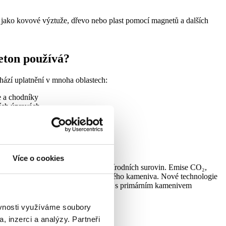
ty jako kovové výztuže, dřevo nebo plast pomocí magnetů a dalších
eton používá?
ází uplatnění v mnoha oblastech:
e a chodníky
ních úpravách
oky na pevnost
ůzné stavební aplikace
é aspekty
Více o cookies
environmentální dopad než těžba přírodních surovin. Emise CO₂,
aci výrazně nižší než při výrobě nového kameniva. Nové technologie
recyklovaného materiálu srovnatelné s primárním kamenivem
ěvnosti využíváme soubory
, inzerci a analýzy. Partneři