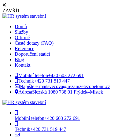
ZAVŘÍT
Domů
Služby
O firmě
Časté dotazy (FAQ)
Reference
Doporučení statici
Blog
Kontakt
Mobilní telefon
+420 603 272 691
Technik
+420 731 519 447
Napište e-mail
svecova@rezanizelezobetonu.cz
Adresa
Slezská 1080 738 01 Frýdek–Místek
Mobilní telefon
+420 603 272 691
Technik
+420 731 519 447