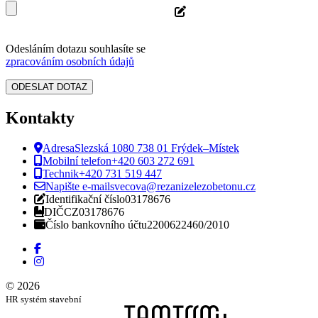
Odesláním dotazu souhlasíte se
zpracováním osobních údajů
Kontakty
Adresa
Slezská 1080 738 01 Frýdek–Místek
Mobilní telefon
+420 603 272 691
Technik
+420 731 519 447
Napište e-mail
svecova@rezanizelezobetonu.cz
Identifikační číslo
03178676
DIČ
CZ03178676
Číslo bankovního účtu
2200622460/2010
© 2026
HR systém stavební