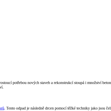
 rostoucí potřebou nových staveb a rekonstrukcí stoupá i množství beto
ví.
orů
. Tento odpad je následně drcen pomocí těžké techniky jako jsou če