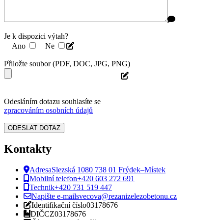
Je k dispozici výtah?
Ano
Ne
Přiložte soubor (PDF, DOC, JPG, PNG)
Odesláním dotazu souhlasíte se
zpracováním osobních údajů
Kontakty
Adresa
Slezská 1080 738 01 Frýdek–Místek
Mobilní telefon
+420 603 272 691
Technik
+420 731 519 447
Napište e-mail
svecova@rezanizelezobetonu.cz
Identifikační číslo
03178676
DIČ
CZ03178676