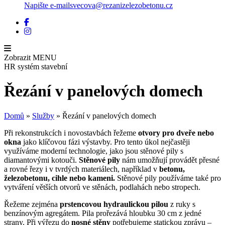
Napište e-mail
svecova@rezanizelezobetonu.cz
Zobrazit
MENU
HR systém stavební
Řezání v panelových domech
Domů
»
Služby
»
Řezání v panelových domech
Při rekonstrukcích i novostavbách řežeme
otvory pro dveře nebo
okna
jako klíčovou fázi výstavby. Pro tento úkol nejčastěji
využíváme moderní technologie, jako jsou stěnové pily s
diamantovými kotouči.
Stěnové pily
nám umožňují provádět přesné
a rovné řezy i v tvrdých materiálech, například v
betonu,
železobetonu, cihle nebo kameni.
Stěnové pily používáme také pro
vytváření větších otvorů ve stěnách, podlahách nebo stropech.
Řežeme zejména
prstencovou hydraulickou pilou
z ruky s
benzínovým agregátem. Pila prořezává hloubku 30 cm z jedné
strany. Při výřezu do
nosné stěny
potřebujeme statickou zprávu –