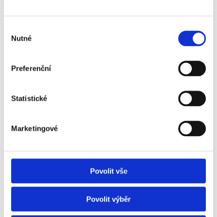
Výřez otvoru 900 x 2 000 mm
Výběr
Nutné
souhlasu
Výřez otvoru 900 x 2 000 mm
Preferenční
Výřez otvoru 1 200 x 2 000 mm
Statistické
Mám zájem o řezání otvorů
Marketingové
Další služby
Zobrazit více
Povolit vše
Jádrové vrtání
Povolit výběr
Zobrazit více
Řezání stavebních otvorů