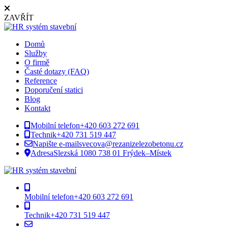
ZAVŘÍT
Domů
Služby
O firmě
Časté dotazy (FAQ)
Reference
Doporučení statici
Blog
Kontakt
Mobilní telefon
+420 603 272 691
Technik
+420 731 519 447
Napište e-mail
svecova@rezanizelezobetonu.cz
Adresa
Slezská 1080 738 01 Frýdek–Místek
Mobilní telefon
+420 603 272 691
Technik
+420 731 519 447