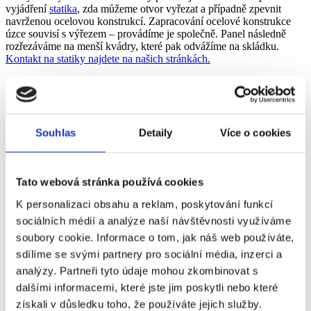
vyjádření
statika
, zda můžeme otvor vyřezat a případně zpevnit
navrženou ocelovou konstrukcí. Zapracování ocelové konstrukce
úzce souvisí s výřezem – provádíme je společně. Panel následně
rozřezáváme na menší kvádry, které pak odvážíme na skládku.
Kontakt na statiky najdete na našich stránkách.
Hotovou statickou zprávu naskenujte a pošlete nám ji přes
kontaktní
formulář
nebo
emailem
. O
ceně
rozhoduje překlad navržený
statikem, výřez otvoru podle požadovaných rozměrů, výtah v domě,
podlaží a další faktory – proto ceny nesdělujeme telefonicky, ale až
na základě podkladů od statika.
Souhlas
Detaily
Více o cookies
Místo práce
před řezáním je nutné shlédnout a domluvit se na
postupu – například elektrorozvody, protože vše, co je ukryto v
panelu, přeřežeme.
Tato webová stránka používá cookies
K personalizaci obsahu a reklam, poskytování funkcí
Otvor o rozměrech 900 x 2000 mm ve stěně provádíme přibližně za
2 hodiny.
Řezání je hlučné, proto doporučujeme upozornit ostatní
sociálních médií a analýze naší návštěvnosti využíváme
nájemníky na prováděné práce. Vždy se potřebujeme se napojit na
soubory cookie. Informace o tom, jak náš web používáte,
vodu. Vodu vysáváme.
sdílíme se svými partnery pro sociální média, inzerci a
analýzy. Partneři tyto údaje mohou zkombinovat s
dalšími informacemi, které jste jim poskytli nebo které
Výřez otvoru 1 200 x 2 000 mm
získali v důsledku toho, že používáte jejich služby.