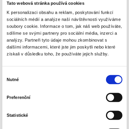
Tato webová stránka používá cookies
podlah – a to s milimetrovou přesností, díky níž odpadá potřeba
dalších dodatečných úprav.
K personalizaci obsahu a reklam, poskytování funkcí
sociálních médií a analýze naší návštěvnosti využíváme
Výhody jádrového vrtání
soubory cookie. Informace o tom, jak náš web používáte,
Přesnost a čistota
: Otvory jsou pravidelné, bez prasklin a
sdílíme se svými partnery pro sociální média, inzerci a
narušení okolního materiálu.
analýzy. Partneři tyto údaje mohou zkombinovat s
Bezprašnost
: Díky chlazení vodou nevzniká téměř žádný
dalšími informacemi, které jste jim poskytli nebo které
prach – vhodné pro interiérové práce.
Nízký hluk a vibrace
: Oproti klasickému bourání minimální
získali v důsledku toho, že používáte jejich služby.
rušení okolí.
Rychlost
: Vrtání probíhá efektivně a bez zbytečných prodlev.
Výběr
Proč si vybrat naši firmu?
Nutné
souhlasu
Máme dlouholeté zkušenosti s jádrovým vrtáním a prostupy
realizujeme ve všech typech staveb – od rodinných domů přes
kanceláře až po průmyslové objekty. Pracujeme rychle, čistě a
Preferenční
spolehlivě. Disponujeme profesionální technikou i školenými
pracovníky, kteří si poradí s každým zadáním.
Statistické
Potřebujete otvor ve zdi nebo stropu?
Neváhejte nás
kontaktovat
. Rádi s vámi projdeme váš projekt,