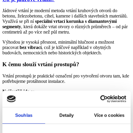
Jádrové vrtání je moderní metoda vrtání kruhových otvorů do
betonu, železobetonu, cihel, kamene i dalších stavebních materiálů.
Využívá se při ní
speciální vrtací korunka s diamantovými
segmenty
, která dokáže vrtat otvory o různých průměrech – od pár
centimetrů až po více než půl metru.
Výhodou je vysoká přesnost, minimální hlučnost a možnost
pracovat
bez vibrací
, což je klíčové například v obytných
budovách, nemocnicích nebo historických objektech.
K čemu slouží vrtání prostupů?
Vrtání prostupů je praktické označení pro vytvoření otvoru tam, kde
potřebujeme protáhnout instalace.
Nejčastěji jde o:
vedení elektřiny
rozvody vody a topení
potrubí pro klimatizace a větrání
Souhlas
Detaily
Více o cookies
kanalizační systémy
datové kabely a zabezpečovací techniku
Otvory lze vrtat
vodorovně, svisle i šikmo
, do stěn, stropů nebo