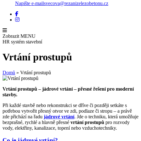
Napište e-mail
svecova@rezanizelezobetonu.cz
Zobrazit
MENU
HR systém stavební
Vrtání prostupů
Domů
»
Vrtání prostupů
Vrtání prostupů – jádrové vrtání – přesné řešení pro moderní
stavby.
Při každé stavbě nebo rekonstrukci se dříve či později setkáte s
potřebou vytvořit přesný otvor ve zdi, podlaze či stropu – a právě
zde přichází na řadu
jádrové vrtání
. Jde o techniku, která umožňuje
bezprašné, rychlé a hlavně přesné
vrtání prostupů
pro rozvody
vody, elektřiny, kanalizace, topení nebo vzduchotechniky.
Co je jádrové vrtání?