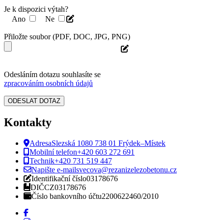
Je k dispozici výtah?
Ano
Ne
Přiložte soubor (PDF, DOC, JPG, PNG)
Odesláním dotazu souhlasíte se
zpracováním osobních údajů
Kontakty
Adresa
Slezská 1080 738 01 Frýdek–Místek
Mobilní telefon
+420 603 272 691
Technik
+420 731 519 447
Napište e-mail
svecova@rezanizelezobetonu.cz
Identifikační číslo
03178676
DIČ
CZ03178676
Číslo bankovního účtu
2200622460/2010