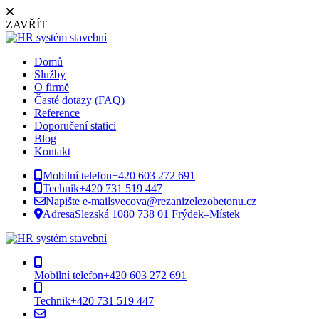
ZAVŘÍT
Domů
Služby
O firmě
Časté dotazy (FAQ)
Reference
Doporučení statici
Blog
Kontakt
Mobilní telefon
+420 603 272 691
Technik
+420 731 519 447
Napište e-mail
svecova@rezanizelezobetonu.cz
Adresa
Slezská 1080 738 01 Frýdek–Místek
Mobilní telefon
+420 603 272 691
Technik
+420 731 519 447